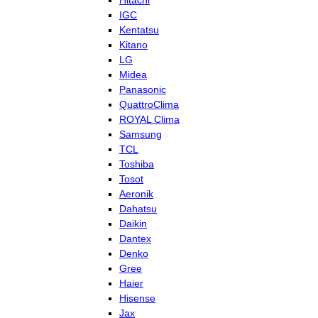
Hitachi
IGC
Kentatsu
Kitano
LG
Midea
Panasonic
QuattroClima
ROYAL Clima
Samsung
TCL
Toshiba
Tosot
Aeronik
Dahatsu
Daikin
Dantex
Denko
Gree
Haier
Hisense
Jax