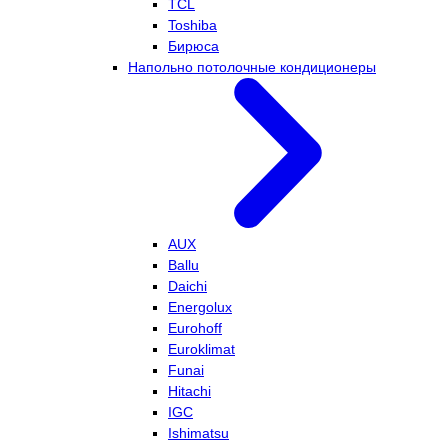
TCL
Toshiba
Бирюса
Напольно потолочные кондиционеры
AUX
Ballu
Daichi
Energolux
Eurohoff
Euroklimat
Funai
Hitachi
IGC
Ishimatsu