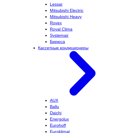
Lessar
Mitsubishi Electric
Mitsubishi Heavy
Rovex
Royal Clima
Systemair
Бирюса
Кассетные кондиционеры
AUX
Ballu
Daichi
Energolux
Eurohoff
Euroklimat