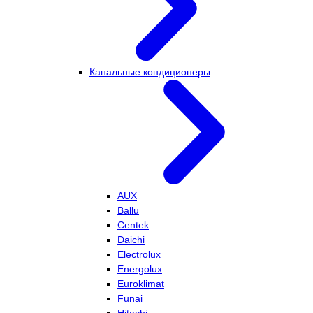
Канальные кондиционеры
AUX
Ballu
Centek
Daichi
Electrolux
Energolux
Euroklimat
Funai