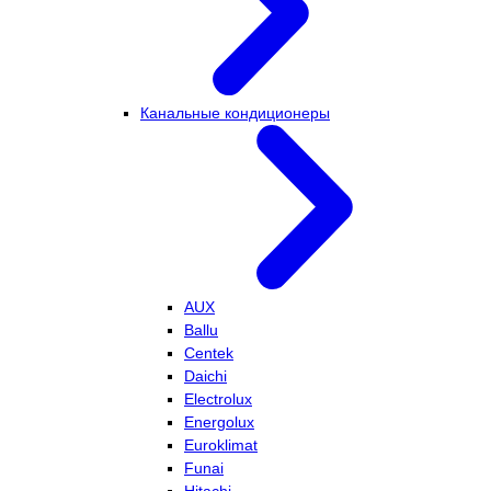
Канальные кондиционеры
AUX
Ballu
Centek
Daichi
Electrolux
Energolux
Euroklimat
Funai