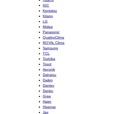
Hitachi
IGC
Kentatsu
Kitano
LG
Midea
Panasonic
QuattroClima
ROYAL Clima
Samsung
TCL
Toshiba
Tosot
Aeronik
Dahatsu
Daikin
Dantex
Denko
Gree
Haier
Hisense
Jax