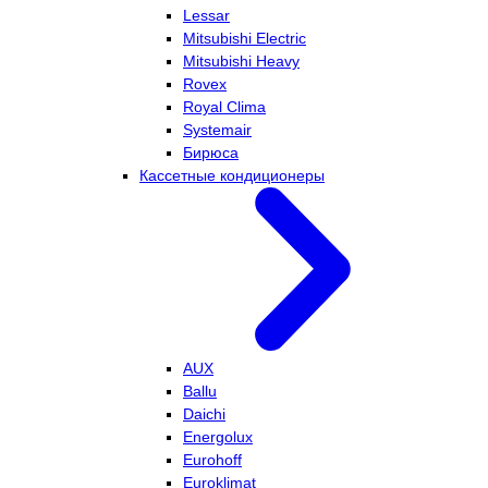
Lessar
Mitsubishi Electric
Mitsubishi Heavy
Rovex
Royal Clima
Systemair
Бирюса
Кассетные кондиционеры
AUX
Ballu
Daichi
Energolux
Eurohoff
Euroklimat