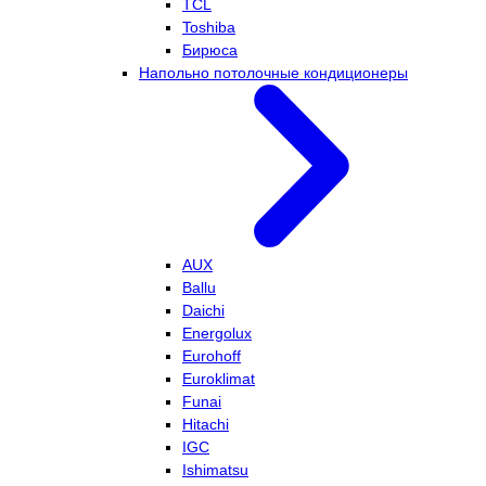
TCL
Toshiba
Бирюса
Напольно потолочные кондиционеры
AUX
Ballu
Daichi
Energolux
Eurohoff
Euroklimat
Funai
Hitachi
IGC
Ishimatsu