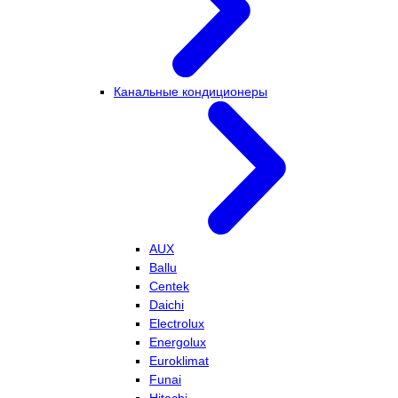
Канальные кондиционеры
AUX
Ballu
Centek
Daichi
Electrolux
Energolux
Euroklimat
Funai