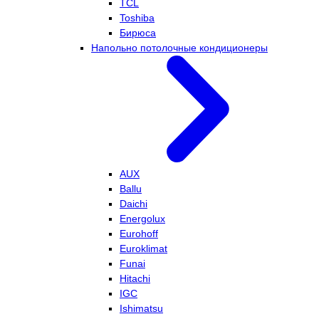
TCL
Toshiba
Бирюса
Напольно потолочные кондиционеры
AUX
Ballu
Daichi
Energolux
Eurohoff
Euroklimat
Funai
Hitachi
IGC
Ishimatsu