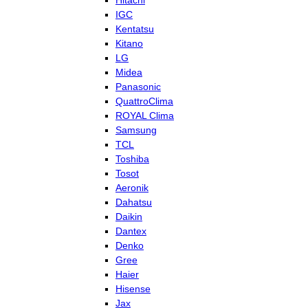
Hitachi
IGC
Kentatsu
Kitano
LG
Midea
Panasonic
QuattroClima
ROYAL Clima
Samsung
TCL
Toshiba
Tosot
Aeronik
Dahatsu
Daikin
Dantex
Denko
Gree
Haier
Hisense
Jax