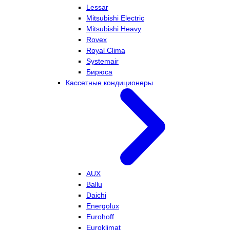
Lessar
Mitsubishi Electric
Mitsubishi Heavy
Rovex
Royal Clima
Systemair
Бирюса
Кассетные кондиционеры
AUX
Ballu
Daichi
Energolux
Eurohoff
Euroklimat