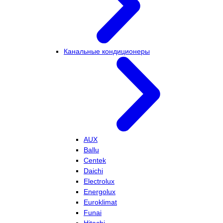
Канальные кондиционеры
AUX
Ballu
Centek
Daichi
Electrolux
Energolux
Euroklimat
Funai