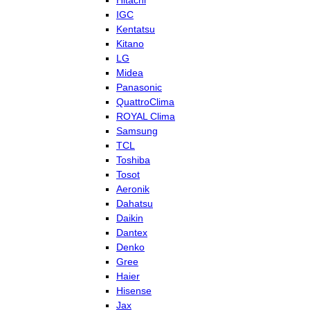
Hitachi
IGC
Kentatsu
Kitano
LG
Midea
Panasonic
QuattroClima
ROYAL Clima
Samsung
TCL
Toshiba
Tosot
Aeronik
Dahatsu
Daikin
Dantex
Denko
Gree
Haier
Hisense
Jax