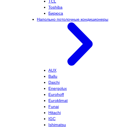
TCL
Toshiba
Бирюса
Напольно потолочные кондиционеры
AUX
Ballu
Daichi
Energolux
Eurohoff
Euroklimat
Funai
Hitachi
IGC
Ishimatsu