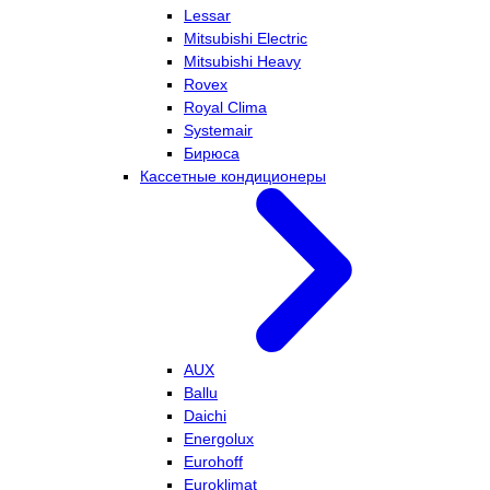
Lessar
Mitsubishi Electric
Mitsubishi Heavy
Rovex
Royal Clima
Systemair
Бирюса
Кассетные кондиционеры
AUX
Ballu
Daichi
Energolux
Eurohoff
Euroklimat