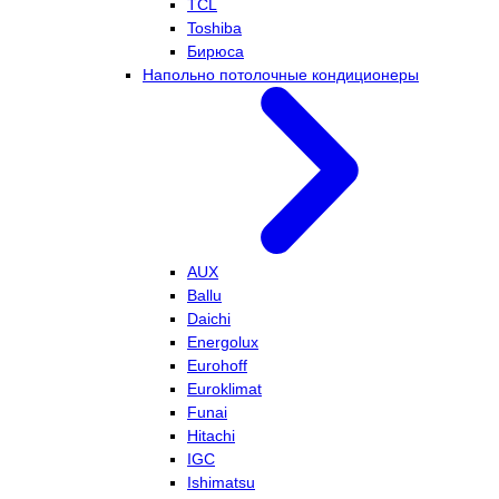
TCL
Toshiba
Бирюса
Напольно потолочные кондиционеры
AUX
Ballu
Daichi
Energolux
Eurohoff
Euroklimat
Funai
Hitachi
IGC
Ishimatsu