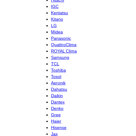
Hitachi
IGC
Kentatsu
Kitano
LG
Midea
Panasonic
QuattroClima
ROYAL Clima
Samsung
TCL
Toshiba
Tosot
Aeronik
Dahatsu
Daikin
Dantex
Denko
Gree
Haier
Hisense
Jax