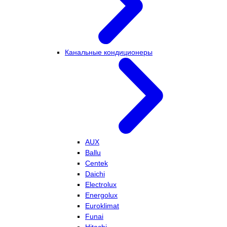
Канальные кондиционеры
AUX
Ballu
Centek
Daichi
Electrolux
Energolux
Euroklimat
Funai