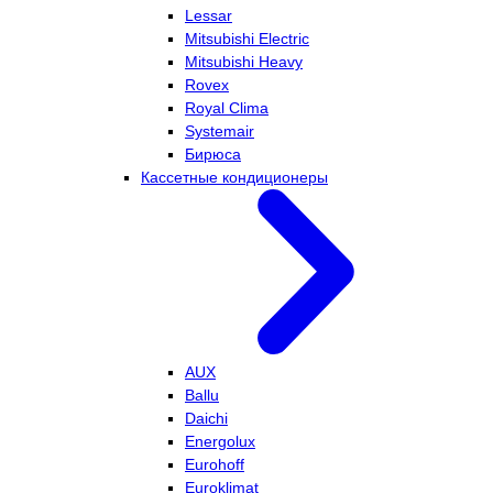
Lessar
Mitsubishi Electric
Mitsubishi Heavy
Rovex
Royal Clima
Systemair
Бирюса
Кассетные кондиционеры
AUX
Ballu
Daichi
Energolux
Eurohoff
Euroklimat