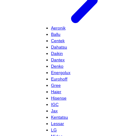
Aeronik
Ballu
Centek
Dahatsu
Daikin
Dantex
Denko
Energolux
Eurohoff
Gree
Haier
Hisense
IGC
Jax
Kentatsu
Lessar
LG