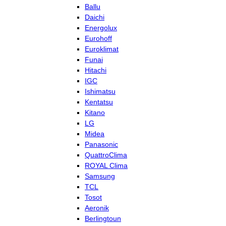
Ballu
Daichi
Energolux
Eurohoff
Euroklimat
Funai
Hitachi
IGC
Ishimatsu
Kentatsu
Kitano
LG
Midea
Panasonic
QuattroClima
ROYAL Clima
Samsung
TCL
Tosot
Aeronik
Berlingtoun