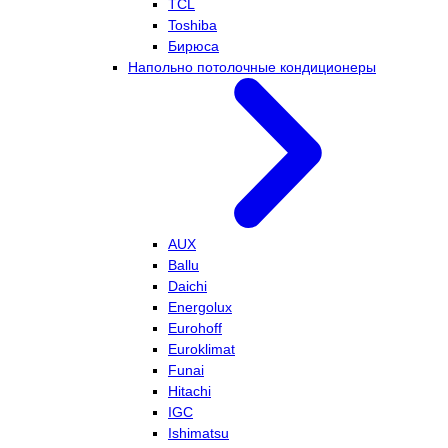
TCL
Toshiba
Бирюса
Напольно потолочные кондиционеры
AUX
Ballu
Daichi
Energolux
Eurohoff
Euroklimat
Funai
Hitachi
IGC
Ishimatsu