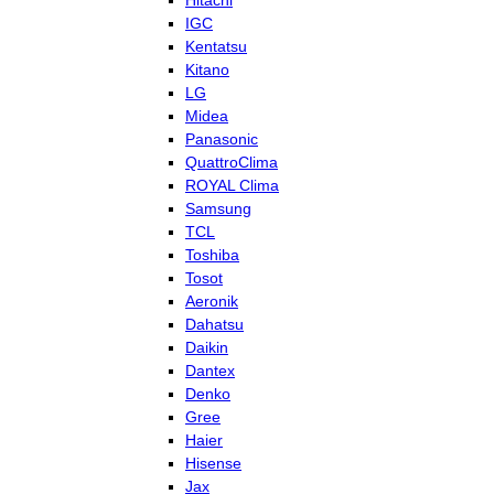
Hitachi
IGC
Kentatsu
Kitano
LG
Midea
Panasonic
QuattroClima
ROYAL Clima
Samsung
TCL
Toshiba
Tosot
Aeronik
Dahatsu
Daikin
Dantex
Denko
Gree
Haier
Hisense
Jax