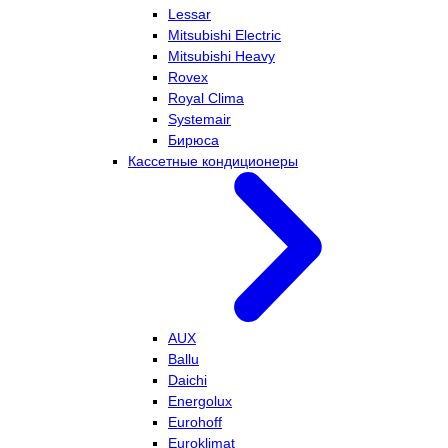
Lessar
Mitsubishi Electric
Mitsubishi Heavy
Rovex
Royal Clima
Systemair
Бирюса
Кассетные кондиционеры
AUX
Ballu
Daichi
Energolux
Eurohoff
Euroklimat