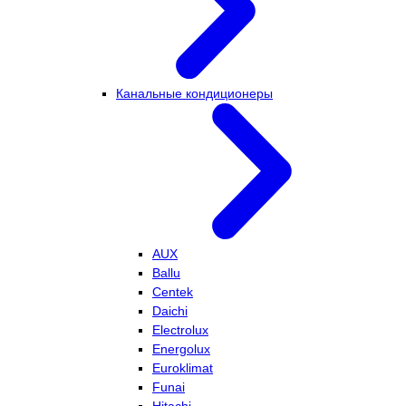
Канальные кондиционеры
AUX
Ballu
Centek
Daichi
Electrolux
Energolux
Euroklimat
Funai