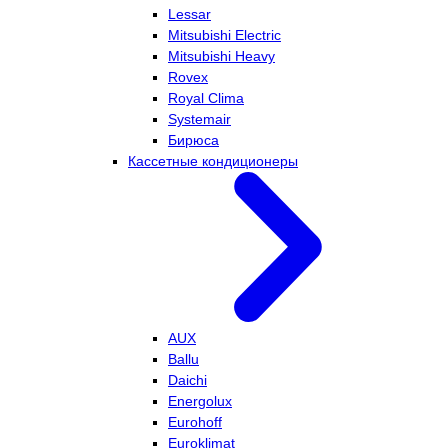
Lessar
Mitsubishi Electric
Mitsubishi Heavy
Rovex
Royal Clima
Systemair
Бирюса
Кассетные кондиционеры
AUX
Ballu
Daichi
Energolux
Eurohoff
Euroklimat