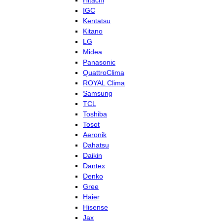
Hitachi
IGC
Kentatsu
Kitano
LG
Midea
Panasonic
QuattroClima
ROYAL Clima
Samsung
TCL
Toshiba
Tosot
Aeronik
Dahatsu
Daikin
Dantex
Denko
Gree
Haier
Hisense
Jax