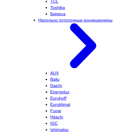
TCL
Toshiba
Бирюса
Напольно потолочные кондиционеры
AUX
Ballu
Daichi
Energolux
Eurohoff
Euroklimat
Funai
Hitachi
IGC
Ishimatsu