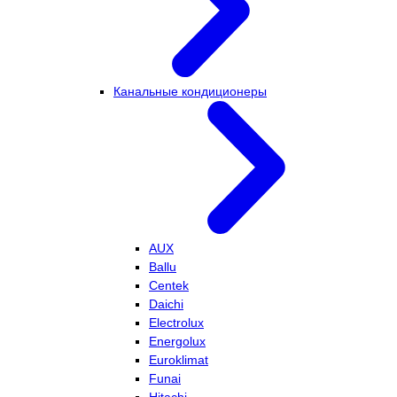
Канальные кондиционеры
AUX
Ballu
Centek
Daichi
Electrolux
Energolux
Euroklimat
Funai