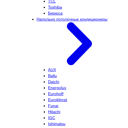
TCL
Toshiba
Бирюса
Напольно потолочные кондиционеры
AUX
Ballu
Daichi
Energolux
Eurohoff
Euroklimat
Funai
Hitachi
IGC
Ishimatsu