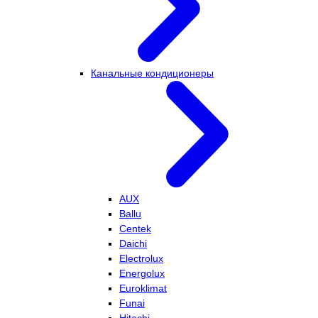
Канальные кондиционеры
AUX
Ballu
Centek
Daichi
Electrolux
Energolux
Euroklimat
Funai