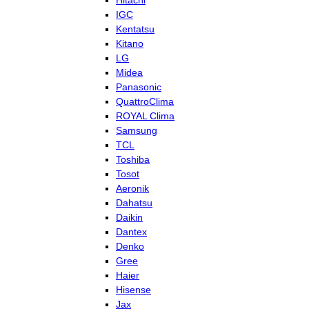
Hitachi
IGC
Kentatsu
Kitano
LG
Midea
Panasonic
QuattroClima
ROYAL Clima
Samsung
TCL
Toshiba
Tosot
Aeronik
Dahatsu
Daikin
Dantex
Denko
Gree
Haier
Hisense
Jax