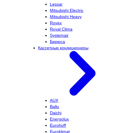
Lessar
Mitsubishi Electric
Mitsubishi Heavy
Rovex
Royal Clima
Systemair
Бирюса
Кассетные кондиционеры
AUX
Ballu
Daichi
Energolux
Eurohoff
Euroklimat