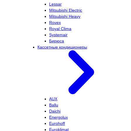
Lessar
Mitsubishi Electric
Mitsubishi Heavy
Rovex
Royal Clima
Systemair
Бирюса
Кассетные кондиционеры
AUX
Ballu
Daichi
Energolux
Eurohoff
Euroklimat