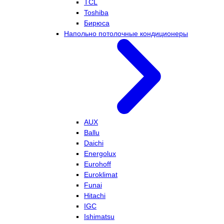
TCL
Toshiba
Бирюса
Напольно потолочные кондиционеры
AUX
Ballu
Daichi
Energolux
Eurohoff
Euroklimat
Funai
Hitachi
IGC
Ishimatsu