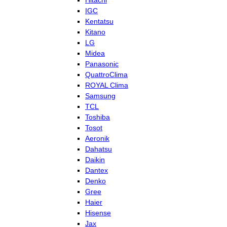
Hitachi
IGC
Kentatsu
Kitano
LG
Midea
Panasonic
QuattroClima
ROYAL Clima
Samsung
TCL
Toshiba
Tosot
Aeronik
Dahatsu
Daikin
Dantex
Denko
Gree
Haier
Hisense
Jax