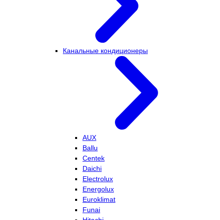
Канальные кондиционеры
AUX
Ballu
Centek
Daichi
Electrolux
Energolux
Euroklimat
Funai