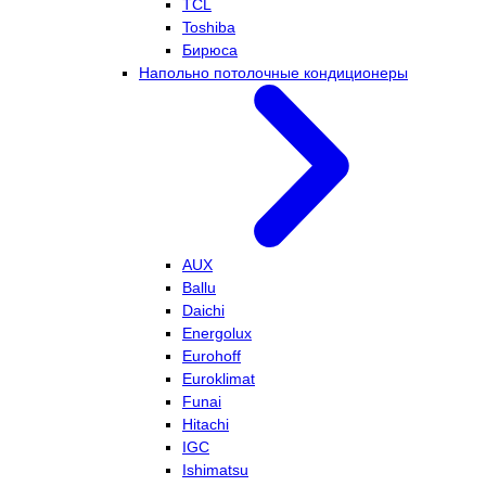
TCL
Toshiba
Бирюса
Напольно потолочные кондиционеры
AUX
Ballu
Daichi
Energolux
Eurohoff
Euroklimat
Funai
Hitachi
IGC
Ishimatsu