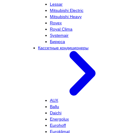
Lessar
Mitsubishi Electric
Mitsubishi Heavy
Rovex
Royal Clima
Systemair
Бирюса
Кассетные кондиционеры
AUX
Ballu
Daichi
Energolux
Eurohoff
Euroklimat