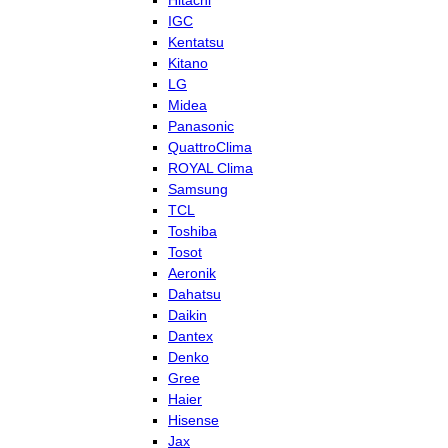
Hitachi
IGC
Kentatsu
Kitano
LG
Midea
Panasonic
QuattroClima
ROYAL Clima
Samsung
TCL
Toshiba
Tosot
Aeronik
Dahatsu
Daikin
Dantex
Denko
Gree
Haier
Hisense
Jax