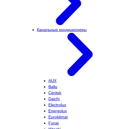
Канальные кондиционеры
AUX
Ballu
Centek
Daichi
Electrolux
Energolux
Euroklimat
Funai