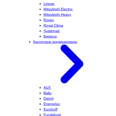
Lessar
Mitsubishi Electric
Mitsubishi Heavy
Rovex
Royal Clima
Systemair
Бирюса
Кассетные кондиционеры
AUX
Ballu
Daichi
Energolux
Eurohoff
Euroklimat