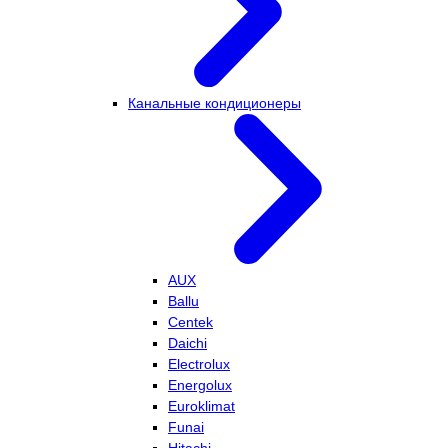
Канальные кондиционеры
AUX
Ballu
Centek
Daichi
Electrolux
Energolux
Euroklimat
Funai