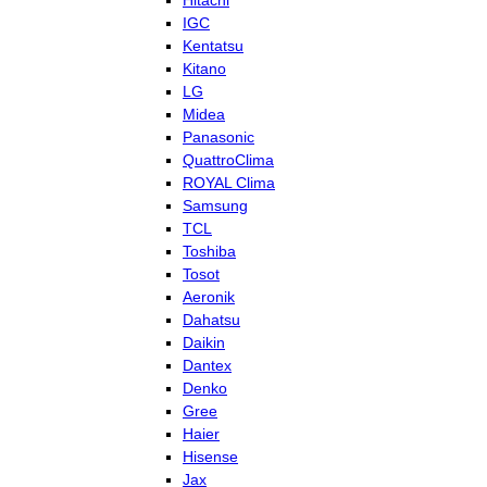
Hitachi
IGC
Kentatsu
Kitano
LG
Midea
Panasonic
QuattroClima
ROYAL Clima
Samsung
TCL
Toshiba
Tosot
Aeronik
Dahatsu
Daikin
Dantex
Denko
Gree
Haier
Hisense
Jax