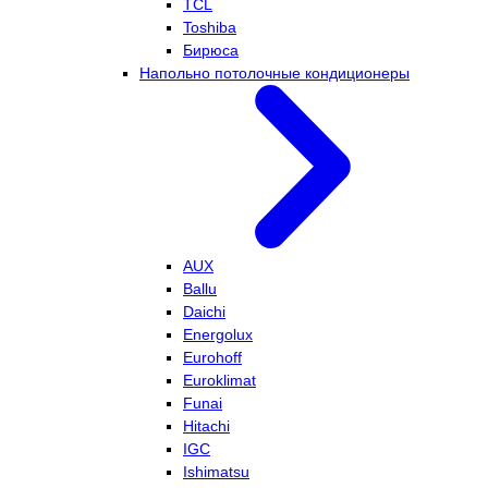
TCL
Toshiba
Бирюса
Напольно потолочные кондиционеры
AUX
Ballu
Daichi
Energolux
Eurohoff
Euroklimat
Funai
Hitachi
IGC
Ishimatsu