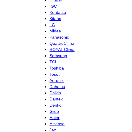
Hitachi
IGC
Kentatsu
Kitano
LG
Midea
Panasonic
QuattroClima
ROYAL Clima
Samsung
TCL
Toshiba
Tosot
Aeronik
Dahatsu
Daikin
Dantex
Denko
Gree
Haier
Hisense
Jax