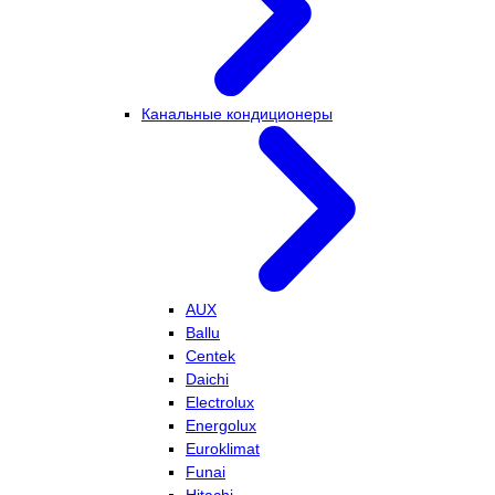
Канальные кондиционеры
AUX
Ballu
Centek
Daichi
Electrolux
Energolux
Euroklimat
Funai