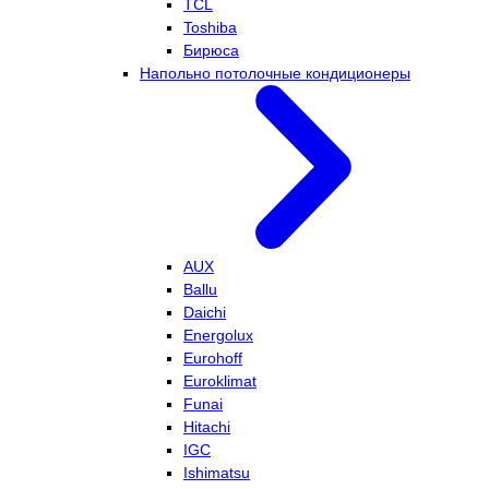
TCL
Toshiba
Бирюса
Напольно потолочные кондиционеры
AUX
Ballu
Daichi
Energolux
Eurohoff
Euroklimat
Funai
Hitachi
IGC
Ishimatsu