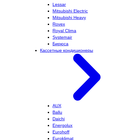
Lessar
Mitsubishi Electric
Mitsubishi Heavy
Rovex
Royal Clima
Systemair
Бирюса
Кассетные кондиционеры
AUX
Ballu
Daichi
Energolux
Eurohoff
Euroklimat