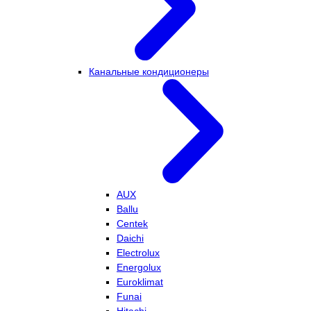
Канальные кондиционеры
AUX
Ballu
Centek
Daichi
Electrolux
Energolux
Euroklimat
Funai