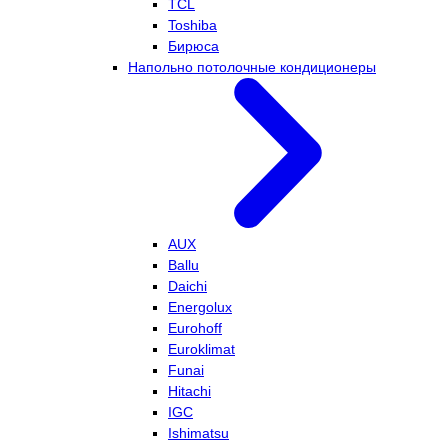
TCL
Toshiba
Бирюса
Напольно потолочные кондиционеры
AUX
Ballu
Daichi
Energolux
Eurohoff
Euroklimat
Funai
Hitachi
IGC
Ishimatsu