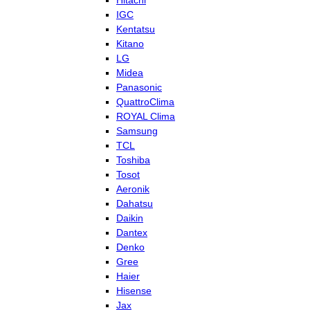
Hitachi
IGC
Kentatsu
Kitano
LG
Midea
Panasonic
QuattroClima
ROYAL Clima
Samsung
TCL
Toshiba
Tosot
Aeronik
Dahatsu
Daikin
Dantex
Denko
Gree
Haier
Hisense
Jax