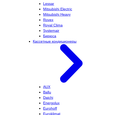
Lessar
Mitsubishi Electric
Mitsubishi Heavy
Rovex
Royal Clima
Systemair
Бирюса
Кассетные кондиционеры
AUX
Ballu
Daichi
Energolux
Eurohoff
Euroklimat