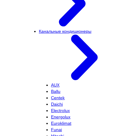
Канальные кондиционеры
AUX
Ballu
Centek
Daichi
Electrolux
Energolux
Euroklimat
Funai