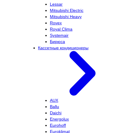
Lessar
Mitsubishi Electric
Mitsubishi Heavy
Rovex
Royal Clima
Systemair
Бирюса
Кассетные кондиционеры
AUX
Ballu
Daichi
Energolux
Eurohoff
Euroklimat