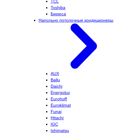
TCL
Toshiba
Бирюса
Напольно потолочные кондиционеры
AUX
Ballu
Daichi
Energolux
Eurohoff
Euroklimat
Funai
Hitachi
IGC
Ishimatsu