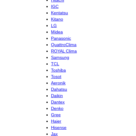
Hitachi
IGC
Kentatsu
Kitano
LG
Midea
Panasonic
QuattroClima
ROYAL Clima
Samsung
TCL
Toshiba
Tosot
Aeronik
Dahatsu
Daikin
Dantex
Denko
Gree
Haier
Hisense
Jax