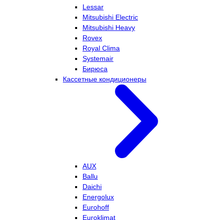
Lessar
Mitsubishi Electric
Mitsubishi Heavy
Rovex
Royal Clima
Systemair
Бирюса
Кассетные кондиционеры
AUX
Ballu
Daichi
Energolux
Eurohoff
Euroklimat