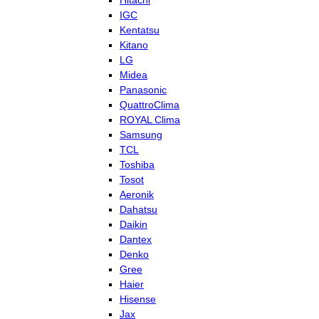
Hitachi
IGC
Kentatsu
Kitano
LG
Midea
Panasonic
QuattroClima
ROYAL Clima
Samsung
TCL
Toshiba
Tosot
Aeronik
Dahatsu
Daikin
Dantex
Denko
Gree
Haier
Hisense
Jax