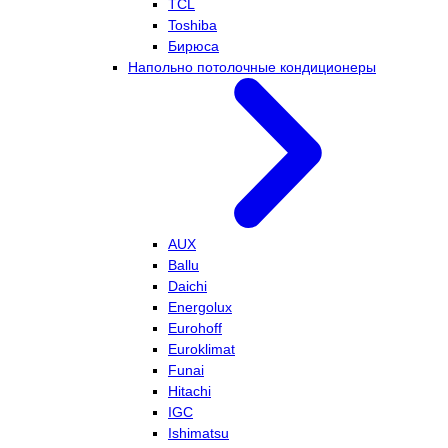
TCL
Toshiba
Бирюса
Напольно потолочные кондиционеры
AUX
Ballu
Daichi
Energolux
Eurohoff
Euroklimat
Funai
Hitachi
IGC
Ishimatsu