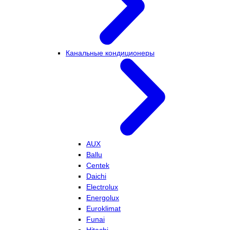
Канальные кондиционеры
AUX
Ballu
Centek
Daichi
Electrolux
Energolux
Euroklimat
Funai