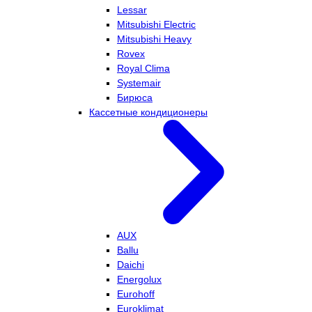
Lessar
Mitsubishi Electric
Mitsubishi Heavy
Rovex
Royal Clima
Systemair
Бирюса
Кассетные кондиционеры
AUX
Ballu
Daichi
Energolux
Eurohoff
Euroklimat