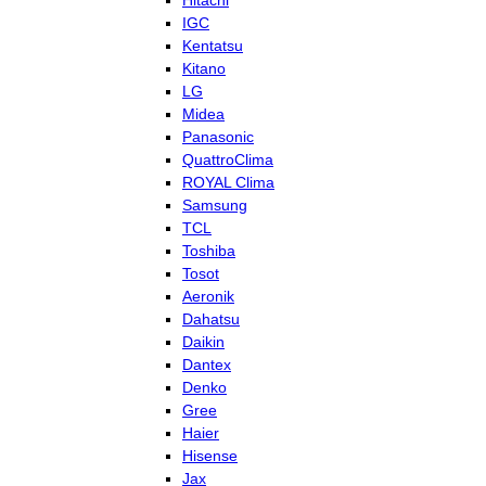
Hitachi
IGC
Kentatsu
Kitano
LG
Midea
Panasonic
QuattroClima
ROYAL Clima
Samsung
TCL
Toshiba
Tosot
Aeronik
Dahatsu
Daikin
Dantex
Denko
Gree
Haier
Hisense
Jax