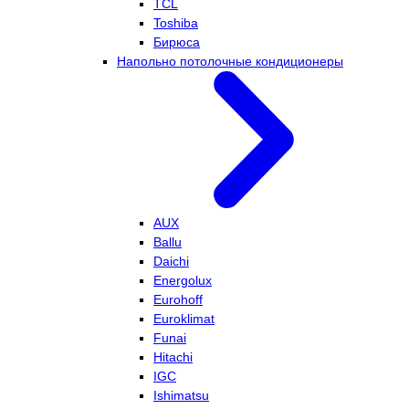
TCL
Toshiba
Бирюса
Напольно потолочные кондиционеры
AUX
Ballu
Daichi
Energolux
Eurohoff
Euroklimat
Funai
Hitachi
IGC
Ishimatsu