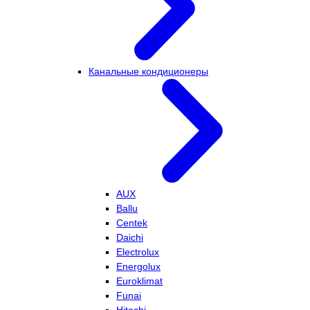
Канальные кондиционеры
AUX
Ballu
Centek
Daichi
Electrolux
Energolux
Euroklimat
Funai