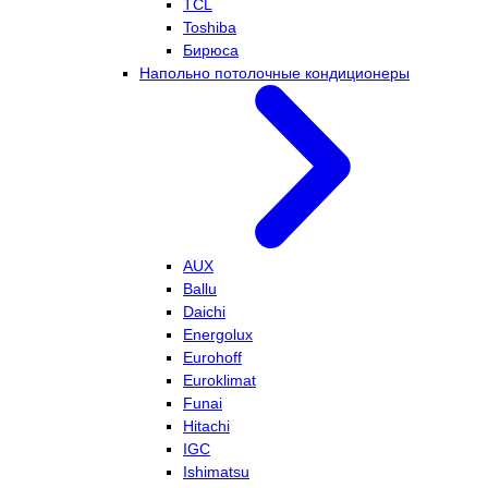
TCL
Toshiba
Бирюса
Напольно потолочные кондиционеры
AUX
Ballu
Daichi
Energolux
Eurohoff
Euroklimat
Funai
Hitachi
IGC
Ishimatsu