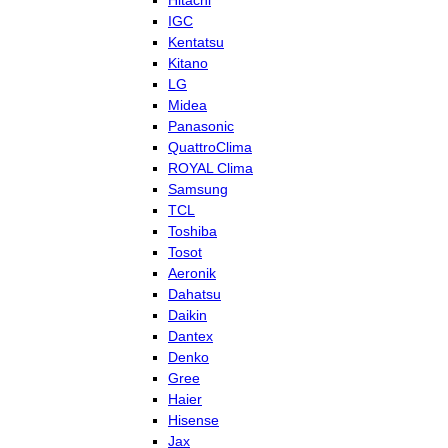
Hitachi
IGC
Kentatsu
Kitano
LG
Midea
Panasonic
QuattroClima
ROYAL Clima
Samsung
TCL
Toshiba
Tosot
Aeronik
Dahatsu
Daikin
Dantex
Denko
Gree
Haier
Hisense
Jax