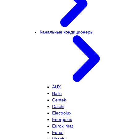
Канальные кондиционеры
AUX
Ballu
Centek
Daichi
Electrolux
Energolux
Euroklimat
Funai