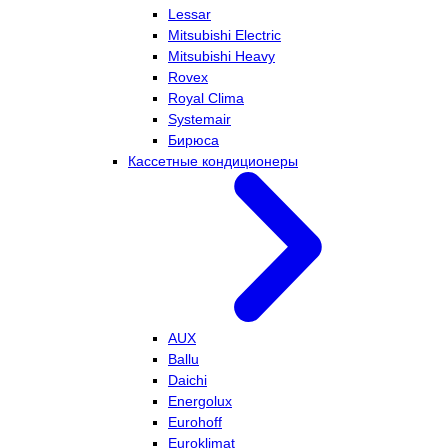
Lessar
Mitsubishi Electric
Mitsubishi Heavy
Rovex
Royal Clima
Systemair
Бирюса
Кассетные кондиционеры
AUX
Ballu
Daichi
Energolux
Eurohoff
Euroklimat