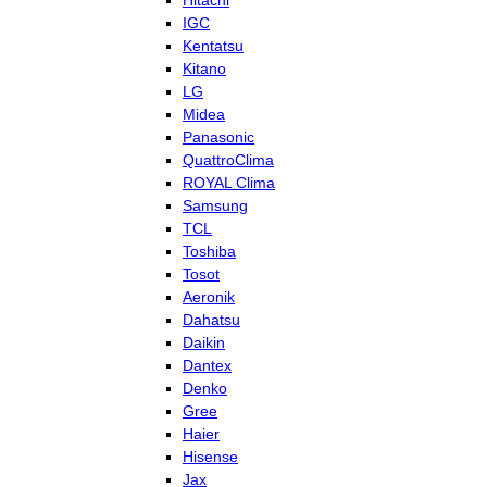
Hitachi
IGC
Kentatsu
Kitano
LG
Midea
Panasonic
QuattroClima
ROYAL Clima
Samsung
TCL
Toshiba
Tosot
Aeronik
Dahatsu
Daikin
Dantex
Denko
Gree
Haier
Hisense
Jax