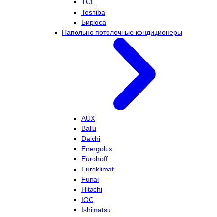
TCL
Toshiba
Бирюса
Напольно потолочные кондиционеры
AUX
Ballu
Daichi
Energolux
Eurohoff
Euroklimat
Funai
Hitachi
IGC
Ishimatsu