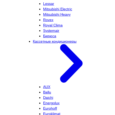
Lessar
Mitsubishi Electric
Mitsubishi Heavy
Rovex
Royal Clima
Systemair
Бирюса
Кассетные кондиционеры
AUX
Ballu
Daichi
Energolux
Eurohoff
Euroklimat