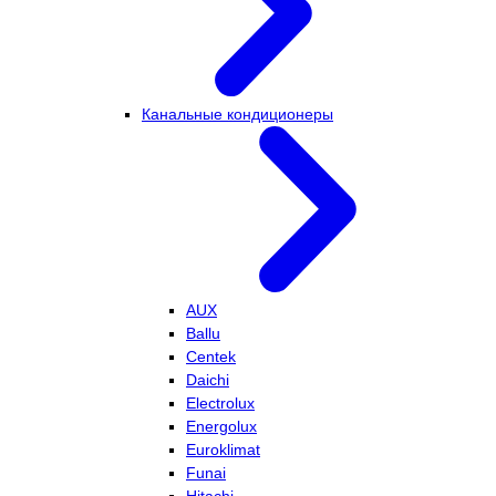
Канальные кондиционеры
AUX
Ballu
Centek
Daichi
Electrolux
Energolux
Euroklimat
Funai