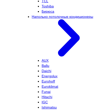
TCL
Toshiba
Бирюса
Напольно потолочные кондиционеры
AUX
Ballu
Daichi
Energolux
Eurohoff
Euroklimat
Funai
Hitachi
IGC
Ishimatsu