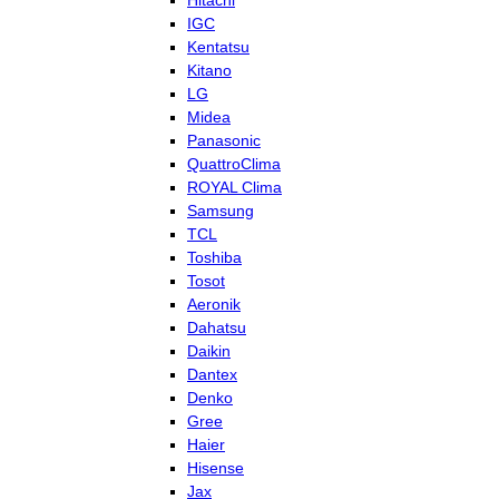
Hitachi
IGC
Kentatsu
Kitano
LG
Midea
Panasonic
QuattroClima
ROYAL Clima
Samsung
TCL
Toshiba
Tosot
Aeronik
Dahatsu
Daikin
Dantex
Denko
Gree
Haier
Hisense
Jax