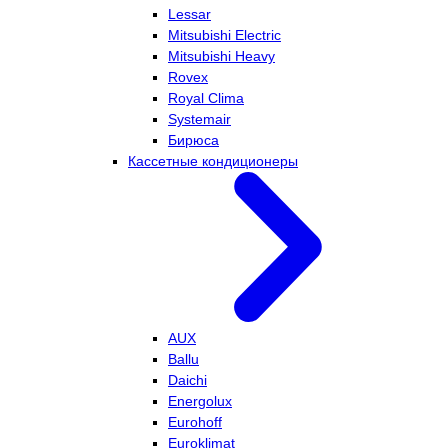
Lessar
Mitsubishi Electric
Mitsubishi Heavy
Rovex
Royal Clima
Systemair
Бирюса
Кассетные кондиционеры
AUX
Ballu
Daichi
Energolux
Eurohoff
Euroklimat