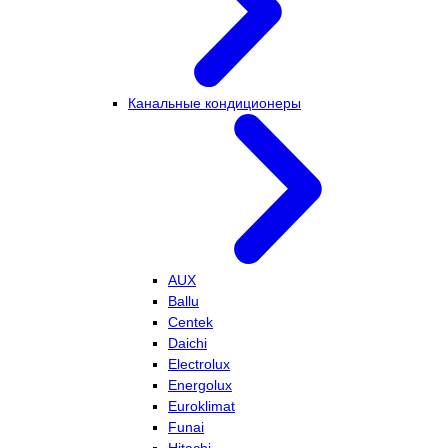
Канальные кондиционеры
AUX
Ballu
Centek
Daichi
Electrolux
Energolux
Euroklimat
Funai