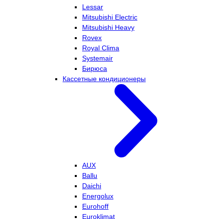
Lessar
Mitsubishi Electric
Mitsubishi Heavy
Rovex
Royal Clima
Systemair
Бирюса
Кассетные кондиционеры
AUX
Ballu
Daichi
Energolux
Eurohoff
Euroklimat