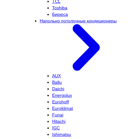
TCL
Toshiba
Бирюса
Напольно потолочные кондиционеры
AUX
Ballu
Daichi
Energolux
Eurohoff
Euroklimat
Funai
Hitachi
IGC
Ishimatsu