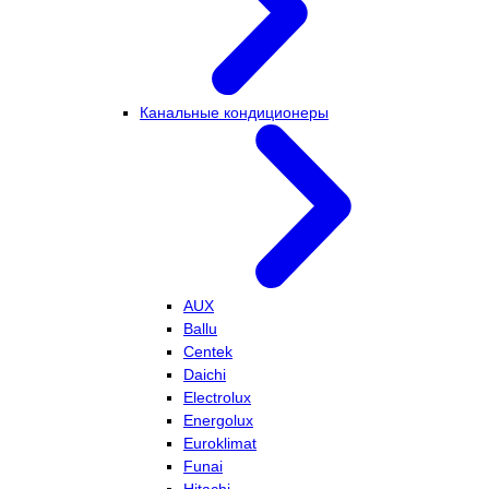
Канальные кондиционеры
AUX
Ballu
Centek
Daichi
Electrolux
Energolux
Euroklimat
Funai