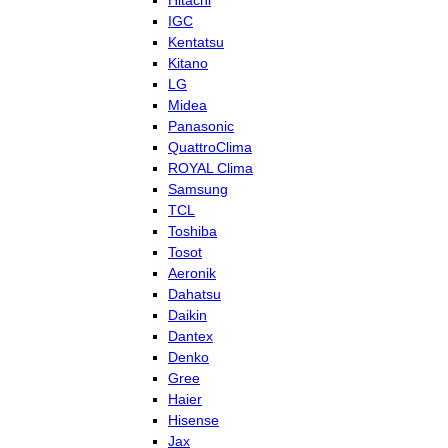
Hitachi
IGC
Kentatsu
Kitano
LG
Midea
Panasonic
QuattroClima
ROYAL Clima
Samsung
TCL
Toshiba
Tosot
Aeronik
Dahatsu
Daikin
Dantex
Denko
Gree
Haier
Hisense
Jax