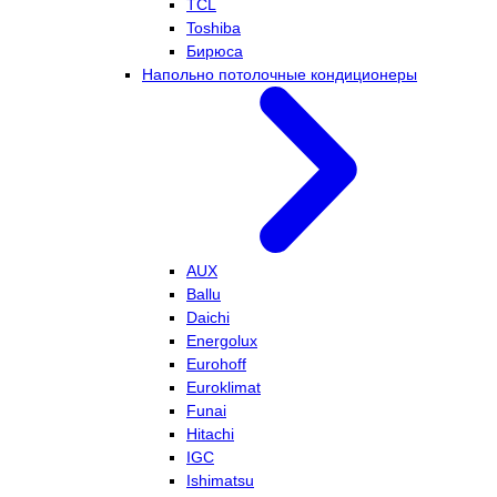
TCL
Toshiba
Бирюса
Напольно потолочные кондиционеры
AUX
Ballu
Daichi
Energolux
Eurohoff
Euroklimat
Funai
Hitachi
IGC
Ishimatsu