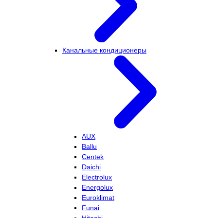
Канальные кондиционеры
AUX
Ballu
Centek
Daichi
Electrolux
Energolux
Euroklimat
Funai