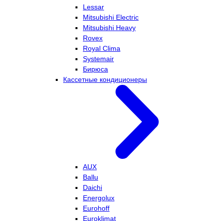
Lessar
Mitsubishi Electric
Mitsubishi Heavy
Rovex
Royal Clima
Systemair
Бирюса
Кассетные кондиционеры
AUX
Ballu
Daichi
Energolux
Eurohoff
Euroklimat