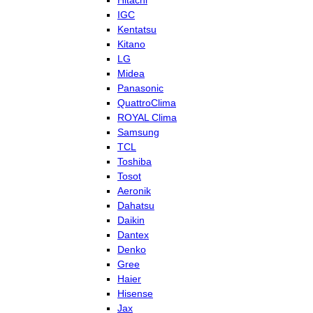
Hitachi
IGC
Kentatsu
Kitano
LG
Midea
Panasonic
QuattroClima
ROYAL Clima
Samsung
TCL
Toshiba
Tosot
Aeronik
Dahatsu
Daikin
Dantex
Denko
Gree
Haier
Hisense
Jax