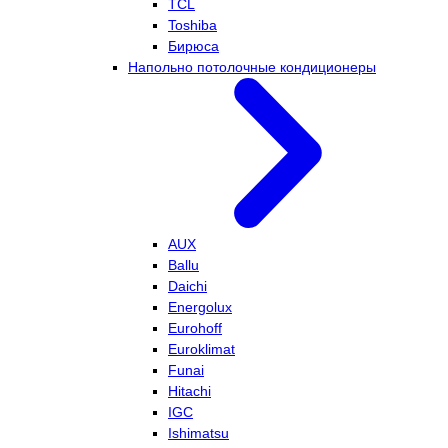
TCL
Toshiba
Бирюса
Напольно потолочные кондиционеры
AUX
Ballu
Daichi
Energolux
Eurohoff
Euroklimat
Funai
Hitachi
IGC
Ishimatsu