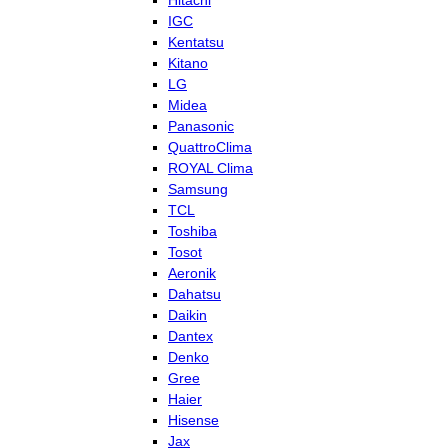
Hitachi
IGC
Kentatsu
Kitano
LG
Midea
Panasonic
QuattroClima
ROYAL Clima
Samsung
TCL
Toshiba
Tosot
Aeronik
Dahatsu
Daikin
Dantex
Denko
Gree
Haier
Hisense
Jax