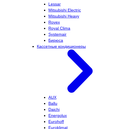
Lessar
Mitsubishi Electric
Mitsubishi Heavy
Rovex
Royal Clima
Systemair
Бирюса
Кассетные кондиционеры
AUX
Ballu
Daichi
Energolux
Eurohoff
Euroklimat