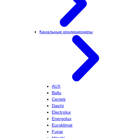
Канальные кондиционеры
AUX
Ballu
Centek
Daichi
Electrolux
Energolux
Euroklimat
Funai