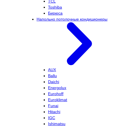
TCL
Toshiba
Бирюса
Напольно потолочные кондиционеры
AUX
Ballu
Daichi
Energolux
Eurohoff
Euroklimat
Funai
Hitachi
IGC
Ishimatsu