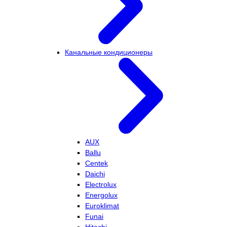
Канальные кондиционеры
AUX
Ballu
Centek
Daichi
Electrolux
Energolux
Euroklimat
Funai