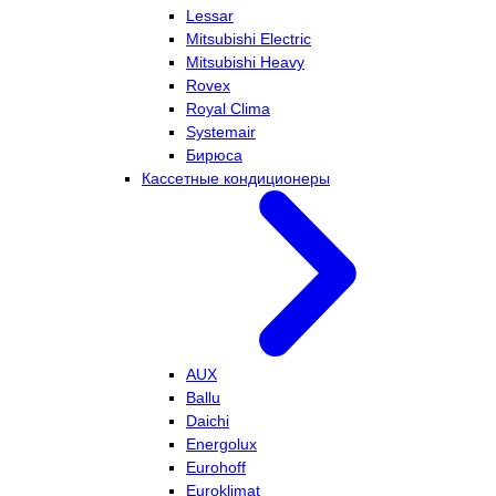
Lessar
Mitsubishi Electric
Mitsubishi Heavy
Rovex
Royal Clima
Systemair
Бирюса
Кассетные кондиционеры
AUX
Ballu
Daichi
Energolux
Eurohoff
Euroklimat