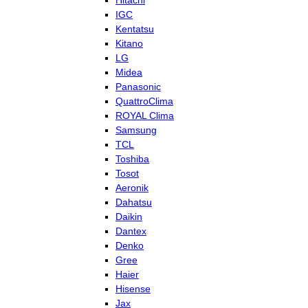
Hitachi
IGC
Kentatsu
Kitano
LG
Midea
Panasonic
QuattroClima
ROYAL Clima
Samsung
TCL
Toshiba
Tosot
Aeronik
Dahatsu
Daikin
Dantex
Denko
Gree
Haier
Hisense
Jax