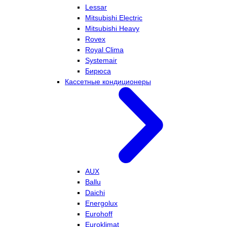
Lessar
Mitsubishi Electric
Mitsubishi Heavy
Rovex
Royal Clima
Systemair
Бирюса
Кассетные кондиционеры
AUX
Ballu
Daichi
Energolux
Eurohoff
Euroklimat