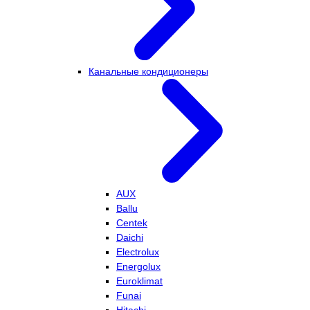
Канальные кондиционеры
AUX
Ballu
Centek
Daichi
Electrolux
Energolux
Euroklimat
Funai