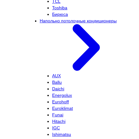
TCL
Toshiba
Бирюса
Напольно потолочные кондиционеры
AUX
Ballu
Daichi
Energolux
Eurohoff
Euroklimat
Funai
Hitachi
IGC
Ishimatsu