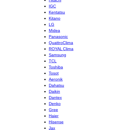
Hitachi
IGC
Kentatsu
Kitano
LG
Midea
Panasonic
QuattroClima
ROYAL Clima
Samsung
TCL
Toshiba
Tosot
Aeronik
Dahatsu
Daikin
Dantex
Denko
Gree
Haier
Hisense
Jax