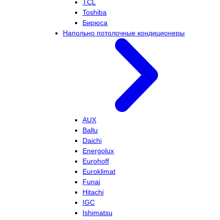
TCL
Toshiba
Бирюса
Напольно потолочные кондиционеры
AUX
Ballu
Daichi
Energolux
Eurohoff
Euroklimat
Funai
Hitachi
IGC
Ishimatsu