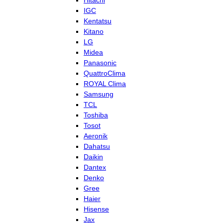
Hitachi
IGC
Kentatsu
Kitano
LG
Midea
Panasonic
QuattroClima
ROYAL Clima
Samsung
TCL
Toshiba
Tosot
Aeronik
Dahatsu
Daikin
Dantex
Denko
Gree
Haier
Hisense
Jax