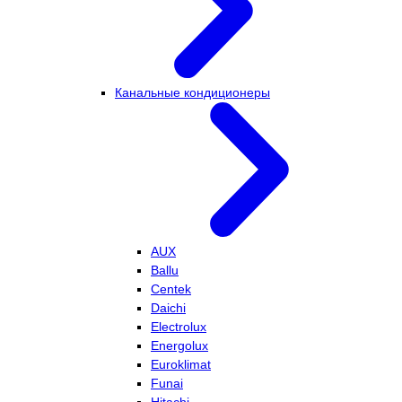
Канальные кондиционеры
AUX
Ballu
Centek
Daichi
Electrolux
Energolux
Euroklimat
Funai