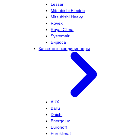
Lessar
Mitsubishi Electric
Mitsubishi Heavy
Rovex
Royal Clima
Systemair
Бирюса
Кассетные кондиционеры
AUX
Ballu
Daichi
Energolux
Eurohoff
Euroklimat