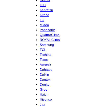
Hitachi
IGC
Kentatsu
Kitano
LG
Midea
Panasonic
QuattroClima
ROYAL Clima
Samsung
TCL
Toshiba
Tosot
Aeronik
Dahatsu
Daikin
Dantex
Denko
Gree
Haier
Hisense
Jax