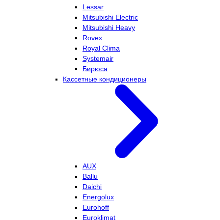
Lessar
Mitsubishi Electric
Mitsubishi Heavy
Rovex
Royal Clima
Systemair
Бирюса
Кассетные кондиционеры
AUX
Ballu
Daichi
Energolux
Eurohoff
Euroklimat