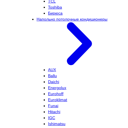
TCL
Toshiba
Бирюса
Напольно потолочные кондиционеры
AUX
Ballu
Daichi
Energolux
Eurohoff
Euroklimat
Funai
Hitachi
IGC
Ishimatsu