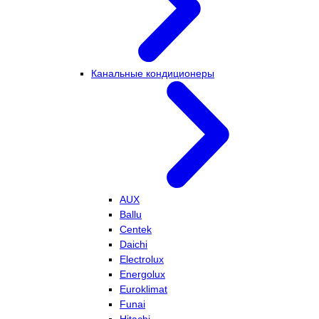
Канальные кондиционеры
AUX
Ballu
Centek
Daichi
Electrolux
Energolux
Euroklimat
Funai