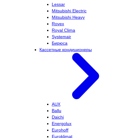
Lessar
Mitsubishi Electric
Mitsubishi Heavy
Rovex
Royal Clima
Systemair
Бирюса
Кассетные кондиционеры
AUX
Ballu
Daichi
Energolux
Eurohoff
Euroklimat