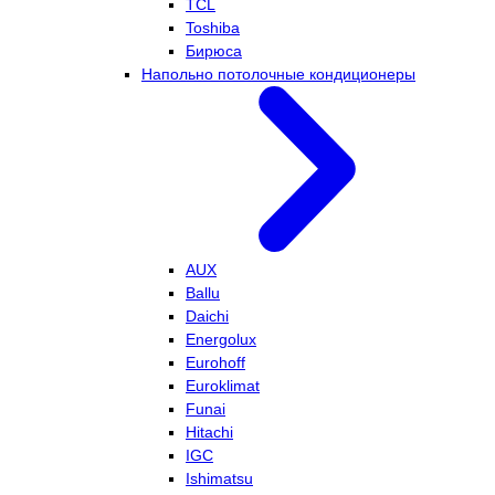
TCL
Toshiba
Бирюса
Напольно потолочные кондиционеры
AUX
Ballu
Daichi
Energolux
Eurohoff
Euroklimat
Funai
Hitachi
IGC
Ishimatsu