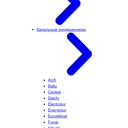
Канальные кондиционеры
AUX
Ballu
Centek
Daichi
Electrolux
Energolux
Euroklimat
Funai