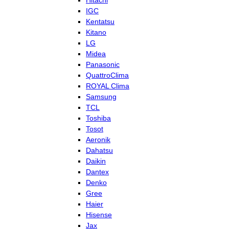
Hitachi
IGC
Kentatsu
Kitano
LG
Midea
Panasonic
QuattroClima
ROYAL Clima
Samsung
TCL
Toshiba
Tosot
Aeronik
Dahatsu
Daikin
Dantex
Denko
Gree
Haier
Hisense
Jax