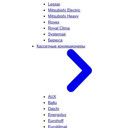
Lessar
Mitsubishi Electric
Mitsubishi Heavy
Rovex
Royal Clima
Systemair
Бирюса
Кассетные кондиционеры
AUX
Ballu
Daichi
Energolux
Eurohoff
Euroklimat