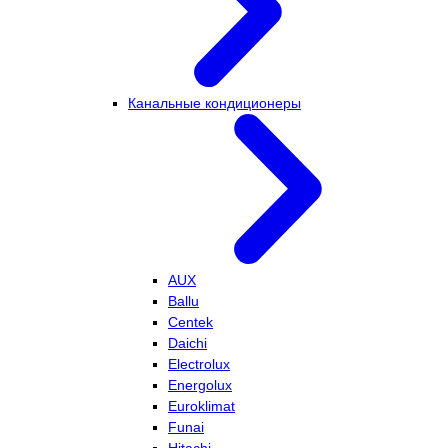
Канальные кондиционеры
AUX
Ballu
Centek
Daichi
Electrolux
Energolux
Euroklimat
Funai