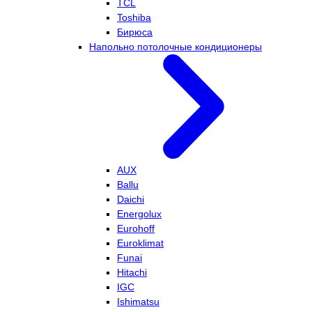
TCL
Toshiba
Бирюса
Напольно потолочные кондиционеры
AUX
Ballu
Daichi
Energolux
Eurohoff
Euroklimat
Funai
Hitachi
IGC
Ishimatsu