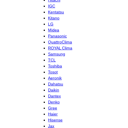
Hitachi
IGC
Kentatsu
Kitano
LG
Midea
Panasonic
QuattroClima
ROYAL Clima
Samsung
TCL
Toshiba
Tosot
Aeronik
Dahatsu
Daikin
Dantex
Denko
Gree
Haier
Hisense
Jax