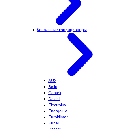
Канальные кондиционеры
AUX
Ballu
Centek
Daichi
Electrolux
Energolux
Euroklimat
Funai