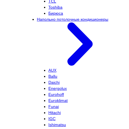
TCL
Toshiba
Бирюса
Напольно потолочные кондиционеры
AUX
Ballu
Daichi
Energolux
Eurohoff
Euroklimat
Funai
Hitachi
IGC
Ishimatsu