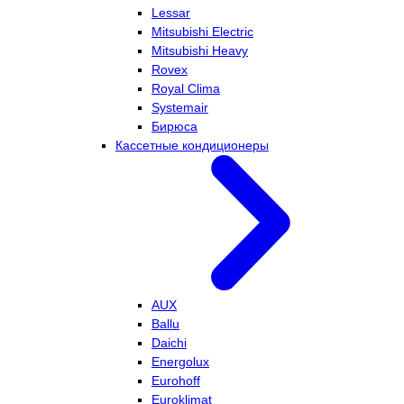
Lessar
Mitsubishi Electric
Mitsubishi Heavy
Rovex
Royal Clima
Systemair
Бирюса
Кассетные кондиционеры
AUX
Ballu
Daichi
Energolux
Eurohoff
Euroklimat