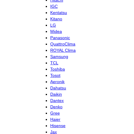
Hitachi
IGC
Kentatsu
Kitano
LG
Midea
Panasonic
QuattroClima
ROYAL Clima
Samsung
TCL
Toshiba
Tosot
Aeronik
Dahatsu
Daikin
Dantex
Denko
Gree
Haier
Hisense
Jax