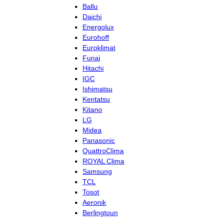
Ballu
Daichi
Energolux
Eurohoff
Euroklimat
Funai
Hitachi
IGC
Ishimatsu
Kentatsu
Kitano
LG
Midea
Panasonic
QuattroClima
ROYAL Clima
Samsung
TCL
Tosot
Aeronik
Berlingtoun