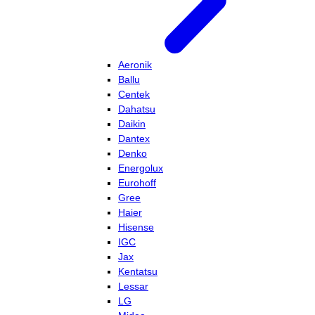
Aeronik
Ballu
Centek
Dahatsu
Daikin
Dantex
Denko
Energolux
Eurohoff
Gree
Haier
Hisense
IGC
Jax
Kentatsu
Lessar
LG