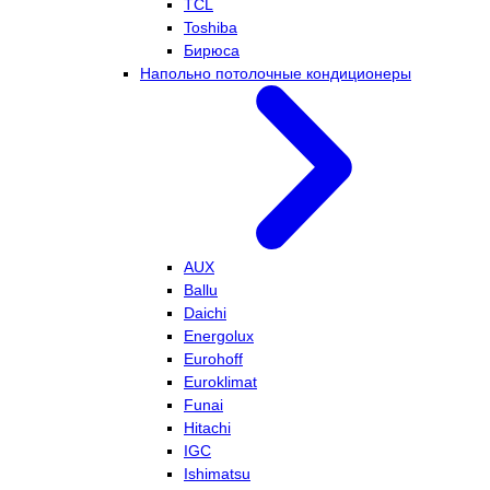
TCL
Toshiba
Бирюса
Напольно потолочные кондиционеры
AUX
Ballu
Daichi
Energolux
Eurohoff
Euroklimat
Funai
Hitachi
IGC
Ishimatsu