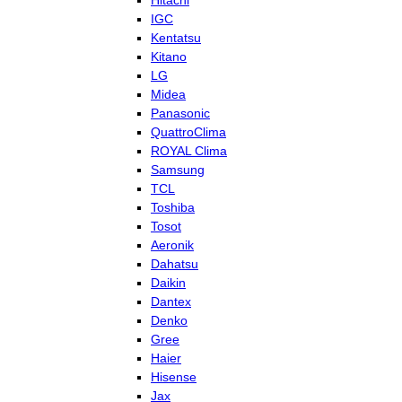
Hitachi
IGC
Kentatsu
Kitano
LG
Midea
Panasonic
QuattroClima
ROYAL Clima
Samsung
TCL
Toshiba
Tosot
Aeronik
Dahatsu
Daikin
Dantex
Denko
Gree
Haier
Hisense
Jax