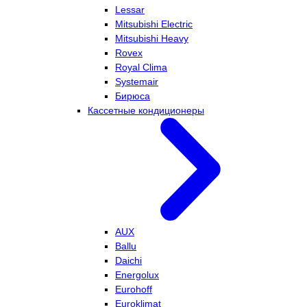
Lessar
Mitsubishi Electric
Mitsubishi Heavy
Rovex
Royal Clima
Systemair
Бирюса
Кассетные кондиционеры
AUX
Ballu
Daichi
Energolux
Eurohoff
Euroklimat