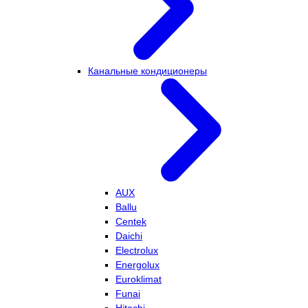
Канальные кондиционеры
AUX
Ballu
Centek
Daichi
Electrolux
Energolux
Euroklimat
Funai