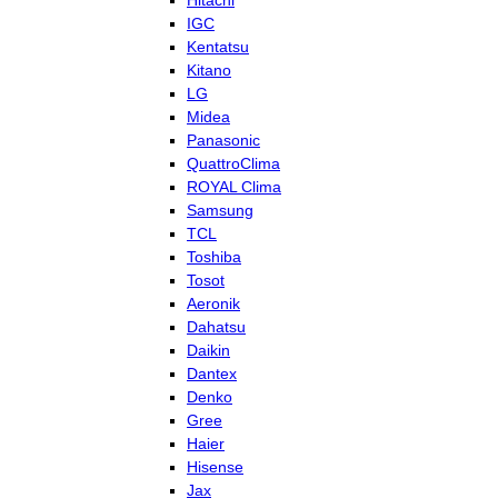
Hitachi
IGC
Kentatsu
Kitano
LG
Midea
Panasonic
QuattroClima
ROYAL Clima
Samsung
TCL
Toshiba
Tosot
Aeronik
Dahatsu
Daikin
Dantex
Denko
Gree
Haier
Hisense
Jax