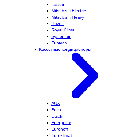
Lessar
Mitsubishi Electric
Mitsubishi Heavy
Rovex
Royal Clima
Systemair
Бирюса
Кассетные кондиционеры
AUX
Ballu
Daichi
Energolux
Eurohoff
Euroklimat