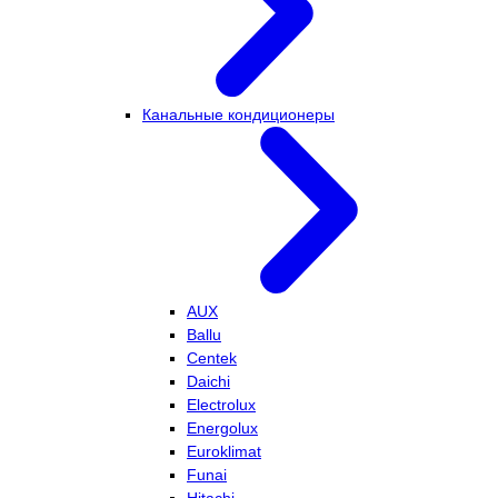
Канальные кондиционеры
AUX
Ballu
Centek
Daichi
Electrolux
Energolux
Euroklimat
Funai