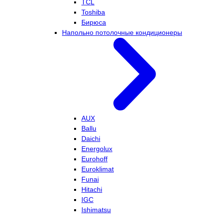
TCL
Toshiba
Бирюса
Напольно потолочные кондиционеры
AUX
Ballu
Daichi
Energolux
Eurohoff
Euroklimat
Funai
Hitachi
IGC
Ishimatsu