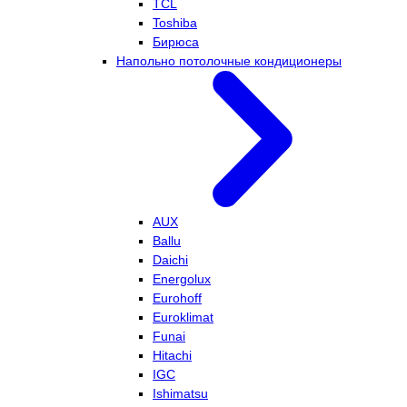
TCL
Toshiba
Бирюса
Напольно потолочные кондиционеры
AUX
Ballu
Daichi
Energolux
Eurohoff
Euroklimat
Funai
Hitachi
IGC
Ishimatsu