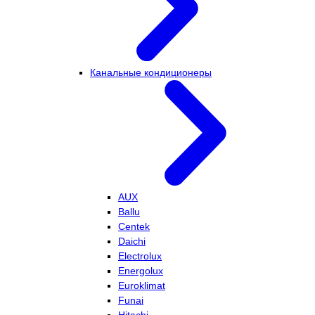
Канальные кондиционеры
AUX
Ballu
Centek
Daichi
Electrolux
Energolux
Euroklimat
Funai