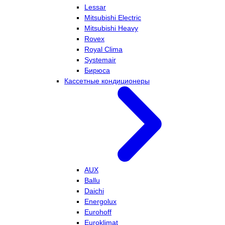
Lessar
Mitsubishi Electric
Mitsubishi Heavy
Rovex
Royal Clima
Systemair
Бирюса
Кассетные кондиционеры
AUX
Ballu
Daichi
Energolux
Eurohoff
Euroklimat