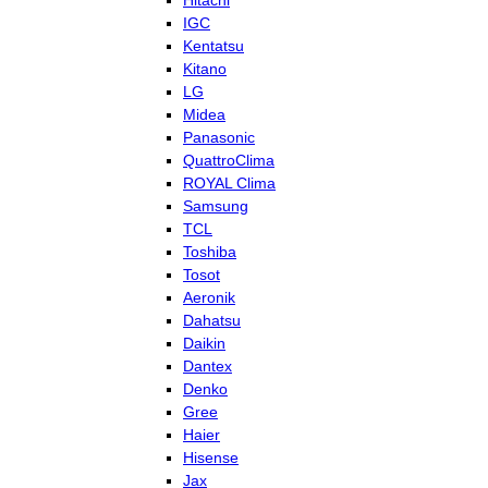
Hitachi
IGC
Kentatsu
Kitano
LG
Midea
Panasonic
QuattroClima
ROYAL Clima
Samsung
TCL
Toshiba
Tosot
Aeronik
Dahatsu
Daikin
Dantex
Denko
Gree
Haier
Hisense
Jax