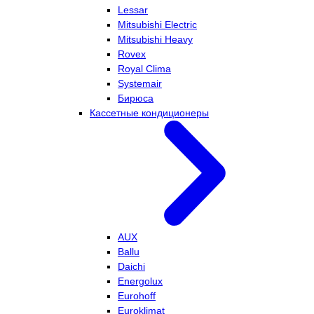
Lessar
Mitsubishi Electric
Mitsubishi Heavy
Rovex
Royal Clima
Systemair
Бирюса
Кассетные кондиционеры
AUX
Ballu
Daichi
Energolux
Eurohoff
Euroklimat