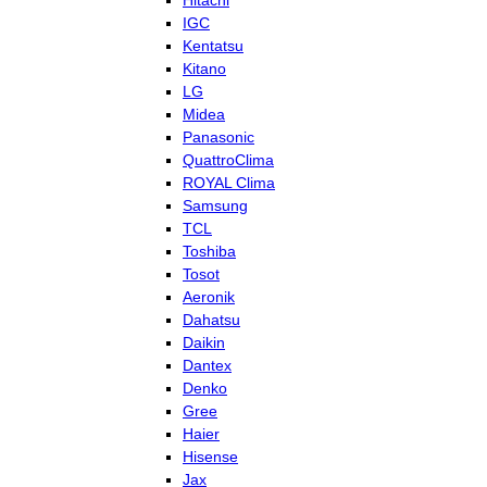
Hitachi
IGC
Kentatsu
Kitano
LG
Midea
Panasonic
QuattroClima
ROYAL Clima
Samsung
TCL
Toshiba
Tosot
Aeronik
Dahatsu
Daikin
Dantex
Denko
Gree
Haier
Hisense
Jax