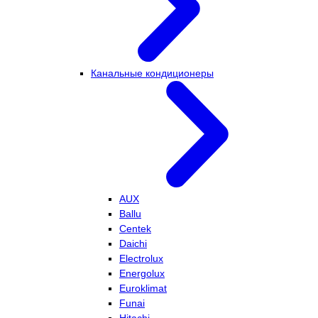
Канальные кондиционеры
AUX
Ballu
Centek
Daichi
Electrolux
Energolux
Euroklimat
Funai