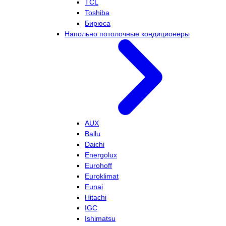
TCL
Toshiba
Бирюса
Напольно потолочные кондиционеры
AUX
Ballu
Daichi
Energolux
Eurohoff
Euroklimat
Funai
Hitachi
IGC
Ishimatsu