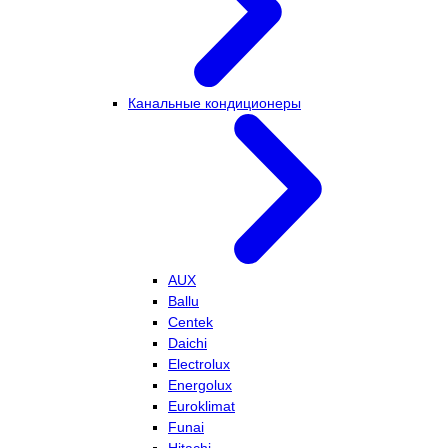
Канальные кондиционеры
AUX
Ballu
Centek
Daichi
Electrolux
Energolux
Euroklimat
Funai