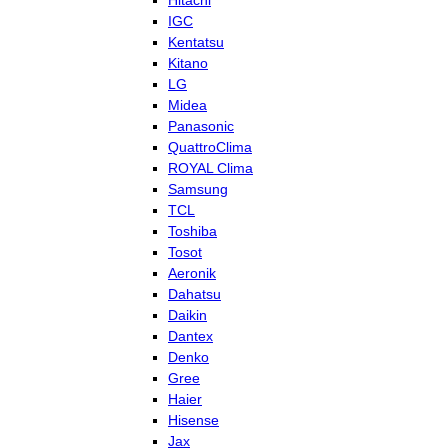
Hitachi
IGC
Kentatsu
Kitano
LG
Midea
Panasonic
QuattroClima
ROYAL Clima
Samsung
TCL
Toshiba
Tosot
Aeronik
Dahatsu
Daikin
Dantex
Denko
Gree
Haier
Hisense
Jax