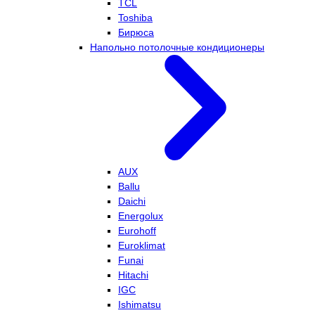
TCL
Toshiba
Бирюса
Напольно потолочные кондиционеры
AUX
Ballu
Daichi
Energolux
Eurohoff
Euroklimat
Funai
Hitachi
IGC
Ishimatsu