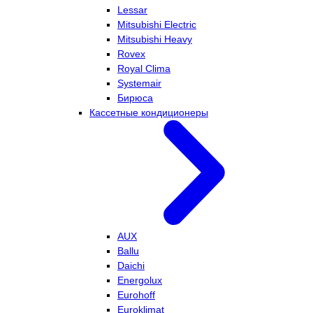
Lessar
Mitsubishi Electric
Mitsubishi Heavy
Rovex
Royal Clima
Systemair
Бирюса
Кассетные кондиционеры
AUX
Ballu
Daichi
Energolux
Eurohoff
Euroklimat