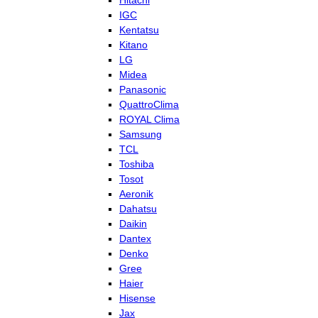
Hitachi
IGC
Kentatsu
Kitano
LG
Midea
Panasonic
QuattroClima
ROYAL Clima
Samsung
TCL
Toshiba
Tosot
Aeronik
Dahatsu
Daikin
Dantex
Denko
Gree
Haier
Hisense
Jax