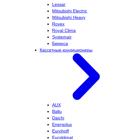
Lessar
Mitsubishi Electric
Mitsubishi Heavy
Rovex
Royal Clima
Systemair
Бирюса
Кассетные кондиционеры
AUX
Ballu
Daichi
Energolux
Eurohoff
Euroklimat