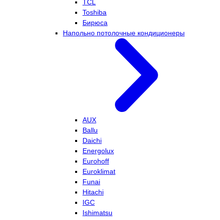
TCL
Toshiba
Бирюса
Напольно потолочные кондиционеры
AUX
Ballu
Daichi
Energolux
Eurohoff
Euroklimat
Funai
Hitachi
IGC
Ishimatsu