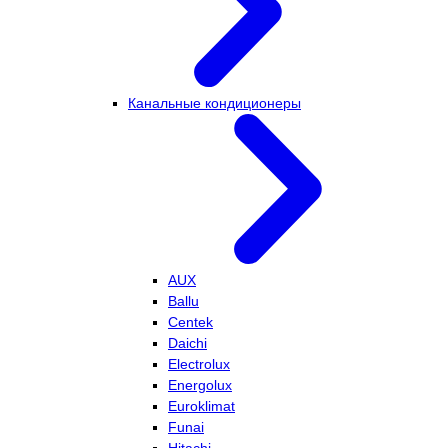
Канальные кондиционеры
AUX
Ballu
Centek
Daichi
Electrolux
Energolux
Euroklimat
Funai