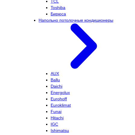
TCL
Toshiba
Бирюса
Напольно потолочные кондиционеры
AUX
Ballu
Daichi
Energolux
Eurohoff
Euroklimat
Funai
Hitachi
IGC
Ishimatsu