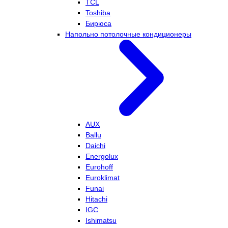
TCL
Toshiba
Бирюса
Напольно потолочные кондиционеры
AUX
Ballu
Daichi
Energolux
Eurohoff
Euroklimat
Funai
Hitachi
IGC
Ishimatsu