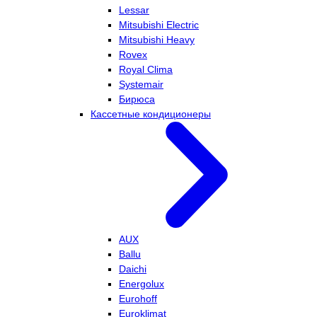
Lessar
Mitsubishi Electric
Mitsubishi Heavy
Rovex
Royal Clima
Systemair
Бирюса
Кассетные кондиционеры
AUX
Ballu
Daichi
Energolux
Eurohoff
Euroklimat