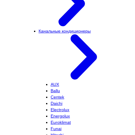
Канальные кондиционеры
AUX
Ballu
Centek
Daichi
Electrolux
Energolux
Euroklimat
Funai