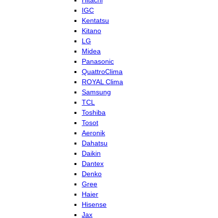
Hitachi
IGC
Kentatsu
Kitano
LG
Midea
Panasonic
QuattroClima
ROYAL Clima
Samsung
TCL
Toshiba
Tosot
Aeronik
Dahatsu
Daikin
Dantex
Denko
Gree
Haier
Hisense
Jax