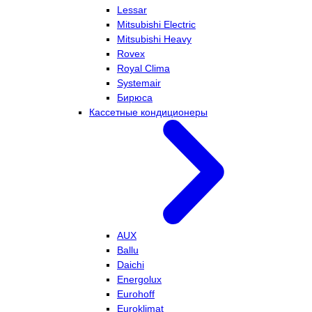
Lessar
Mitsubishi Electric
Mitsubishi Heavy
Rovex
Royal Clima
Systemair
Бирюса
Кассетные кондиционеры
AUX
Ballu
Daichi
Energolux
Eurohoff
Euroklimat