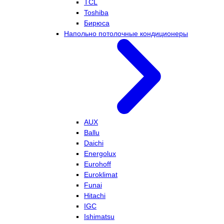
TCL
Toshiba
Бирюса
Напольно потолочные кондиционеры
AUX
Ballu
Daichi
Energolux
Eurohoff
Euroklimat
Funai
Hitachi
IGC
Ishimatsu