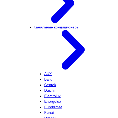
Канальные кондиционеры
AUX
Ballu
Centek
Daichi
Electrolux
Energolux
Euroklimat
Funai