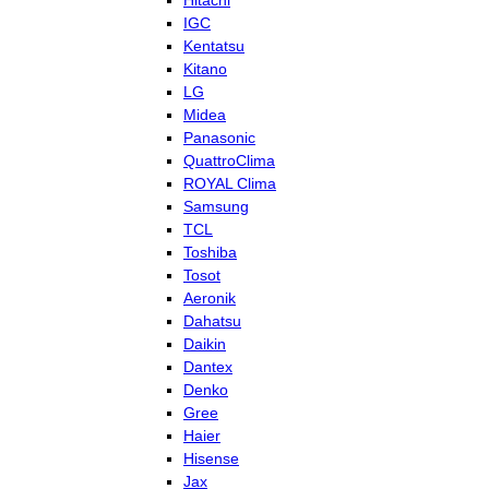
Hitachi
IGC
Kentatsu
Kitano
LG
Midea
Panasonic
QuattroClima
ROYAL Clima
Samsung
TCL
Toshiba
Tosot
Aeronik
Dahatsu
Daikin
Dantex
Denko
Gree
Haier
Hisense
Jax