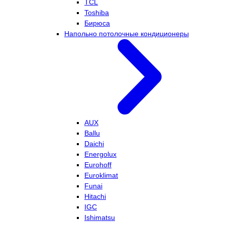
TCL
Toshiba
Бирюса
Напольно потолочные кондиционеры
AUX
Ballu
Daichi
Energolux
Eurohoff
Euroklimat
Funai
Hitachi
IGC
Ishimatsu