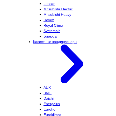
Lessar
Mitsubishi Electric
Mitsubishi Heavy
Rovex
Royal Clima
Systemair
Бирюса
Кассетные кондиционеры
AUX
Ballu
Daichi
Energolux
Eurohoff
Euroklimat