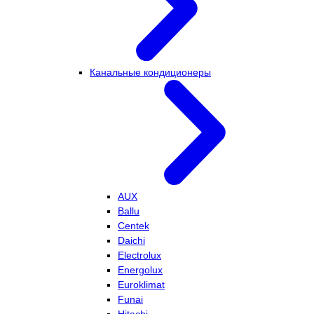
Канальные кондиционеры
AUX
Ballu
Centek
Daichi
Electrolux
Energolux
Euroklimat
Funai