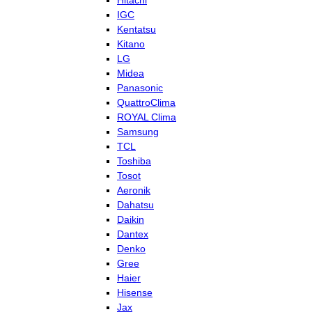
Hitachi
IGC
Kentatsu
Kitano
LG
Midea
Panasonic
QuattroClima
ROYAL Clima
Samsung
TCL
Toshiba
Tosot
Aeronik
Dahatsu
Daikin
Dantex
Denko
Gree
Haier
Hisense
Jax