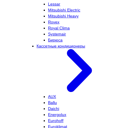
Lessar
Mitsubishi Electric
Mitsubishi Heavy
Rovex
Royal Clima
Systemair
Бирюса
Кассетные кондиционеры
AUX
Ballu
Daichi
Energolux
Eurohoff
Euroklimat