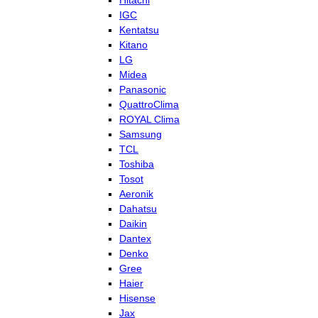
Hitachi
IGC
Kentatsu
Kitano
LG
Midea
Panasonic
QuattroClima
ROYAL Clima
Samsung
TCL
Toshiba
Tosot
Aeronik
Dahatsu
Daikin
Dantex
Denko
Gree
Haier
Hisense
Jax