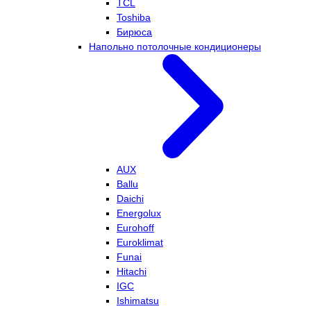
TCL
Toshiba
Бирюса
Напольно потолочные кондиционеры
AUX
Ballu
Daichi
Energolux
Eurohoff
Euroklimat
Funai
Hitachi
IGC
Ishimatsu