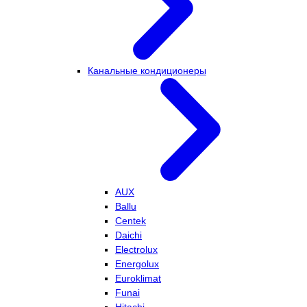
Канальные кондиционеры
AUX
Ballu
Centek
Daichi
Electrolux
Energolux
Euroklimat
Funai