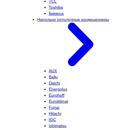
TCL
Toshiba
Бирюса
Напольно потолочные кондиционеры
AUX
Ballu
Daichi
Energolux
Eurohoff
Euroklimat
Funai
Hitachi
IGC
Ishimatsu