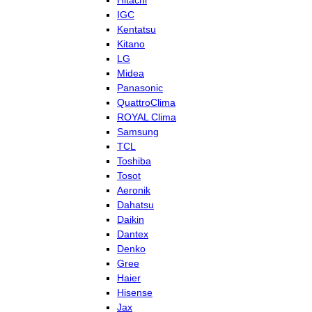
Hitachi
IGC
Kentatsu
Kitano
LG
Midea
Panasonic
QuattroClima
ROYAL Clima
Samsung
TCL
Toshiba
Tosot
Aeronik
Dahatsu
Daikin
Dantex
Denko
Gree
Haier
Hisense
Jax