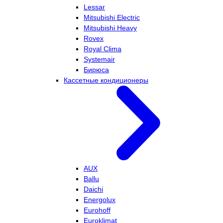
Lessar
Mitsubishi Electric
Mitsubishi Heavy
Rovex
Royal Clima
Systemair
Бирюса
Кассетные кондиционеры
AUX
Ballu
Daichi
Energolux
Eurohoff
Euroklimat