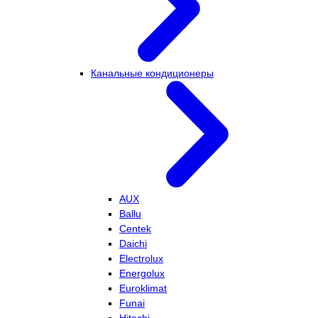
Канальные кондиционеры
AUX
Ballu
Centek
Daichi
Electrolux
Energolux
Euroklimat
Funai