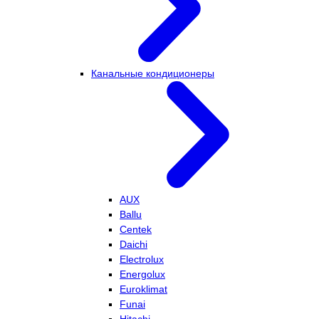
Канальные кондиционеры
AUX
Ballu
Centek
Daichi
Electrolux
Energolux
Euroklimat
Funai