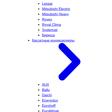
Lessar
Mitsubishi Electric
Mitsubishi Heavy
Rovex
Royal Clima
Systemair
Бирюса
Кассетные кондиционеры
AUX
Ballu
Daichi
Energolux
Eurohoff
Euroklimat