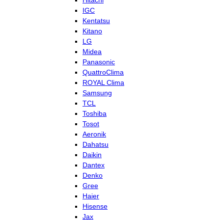
Hitachi
IGC
Kentatsu
Kitano
LG
Midea
Panasonic
QuattroClima
ROYAL Clima
Samsung
TCL
Toshiba
Tosot
Aeronik
Dahatsu
Daikin
Dantex
Denko
Gree
Haier
Hisense
Jax