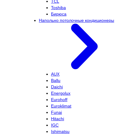
TCL
Toshiba
Бирюса
Напольно потолочные кондиционеры
AUX
Ballu
Daichi
Energolux
Eurohoff
Euroklimat
Funai
Hitachi
IGC
Ishimatsu