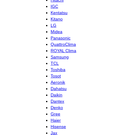
Hitachi
IGC
Kentatsu
Kitano
LG
Midea
Panasonic
QuattroClima
ROYAL Clima
Samsung
TCL
Toshiba
Tosot
Aeronik
Dahatsu
Daikin
Dantex
Denko
Gree
Haier
Hisense
Jax