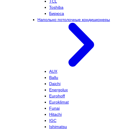
TCL
Toshiba
Бирюса
Напольно потолочные кондиционеры
AUX
Ballu
Daichi
Energolux
Eurohoff
Euroklimat
Funai
Hitachi
IGC
Ishimatsu