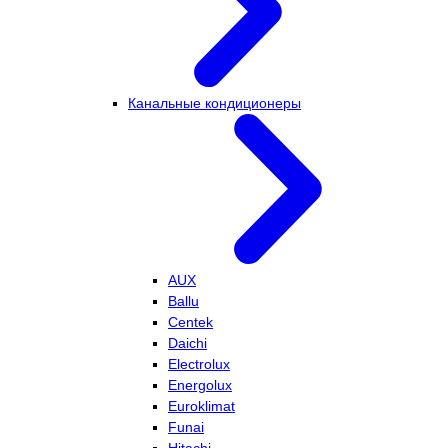
Канальные кондиционеры
AUX
Ballu
Centek
Daichi
Electrolux
Energolux
Euroklimat
Funai