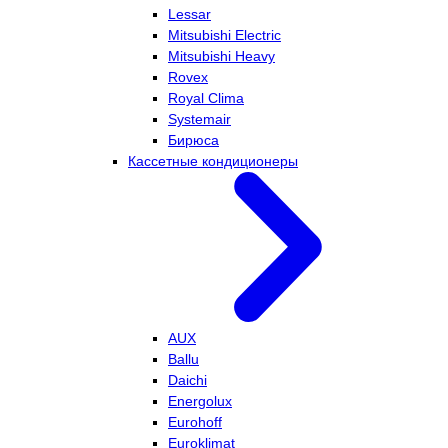
Lessar
Mitsubishi Electric
Mitsubishi Heavy
Rovex
Royal Clima
Systemair
Бирюса
Кассетные кондиционеры
AUX
Ballu
Daichi
Energolux
Eurohoff
Euroklimat