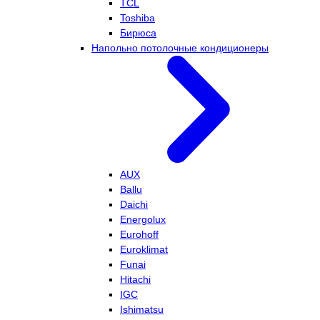
TCL
Toshiba
Бирюса
Напольно потолочные кондиционеры
AUX
Ballu
Daichi
Energolux
Eurohoff
Euroklimat
Funai
Hitachi
IGC
Ishimatsu