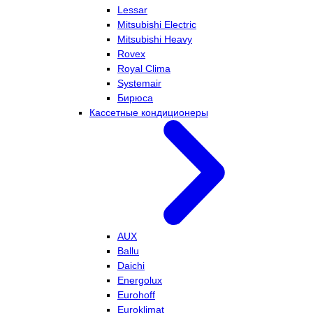
Lessar
Mitsubishi Electric
Mitsubishi Heavy
Rovex
Royal Clima
Systemair
Бирюса
Кассетные кондиционеры
AUX
Ballu
Daichi
Energolux
Eurohoff
Euroklimat