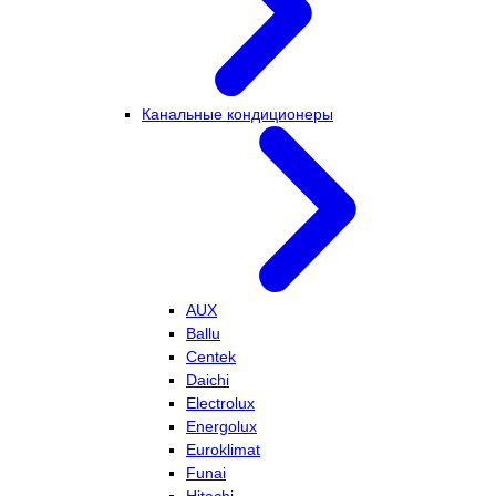
Канальные кондиционеры
AUX
Ballu
Centek
Daichi
Electrolux
Energolux
Euroklimat
Funai