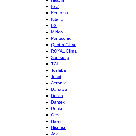
Hitachi
IGC
Kentatsu
Kitano
LG
Midea
Panasonic
QuattroClima
ROYAL Clima
Samsung
TCL
Toshiba
Tosot
Aeronik
Dahatsu
Daikin
Dantex
Denko
Gree
Haier
Hisense
Jax