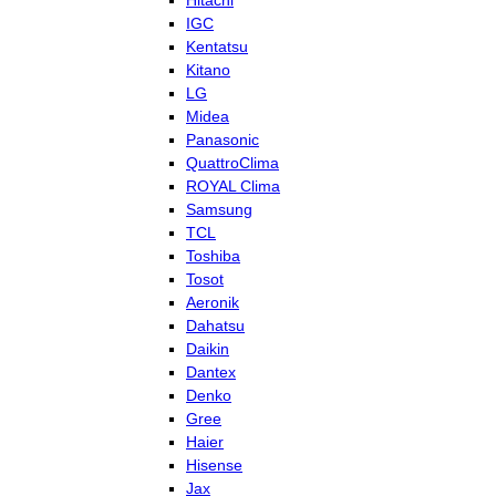
Hitachi
IGC
Kentatsu
Kitano
LG
Midea
Panasonic
QuattroClima
ROYAL Clima
Samsung
TCL
Toshiba
Tosot
Aeronik
Dahatsu
Daikin
Dantex
Denko
Gree
Haier
Hisense
Jax