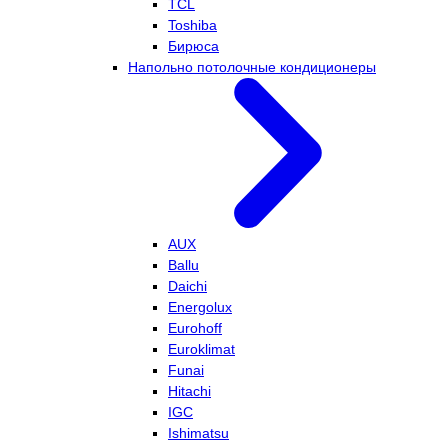
TCL
Toshiba
Бирюса
Напольно потолочные кондиционеры
AUX
Ballu
Daichi
Energolux
Eurohoff
Euroklimat
Funai
Hitachi
IGC
Ishimatsu