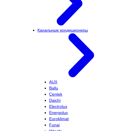
Канальные кондиционеры
AUX
Ballu
Centek
Daichi
Electrolux
Energolux
Euroklimat
Funai