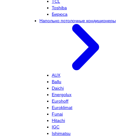
TCL
Toshiba
Бирюса
Напольно потолочные кондиционеры
AUX
Ballu
Daichi
Energolux
Eurohoff
Euroklimat
Funai
Hitachi
IGC
Ishimatsu