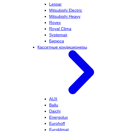
Lessar
Mitsubishi Electric
Mitsubishi Heavy
Rovex
Royal Clima
Systemair
Бирюса
Кассетные кондиционеры
AUX
Ballu
Daichi
Energolux
Eurohoff
Euroklimat