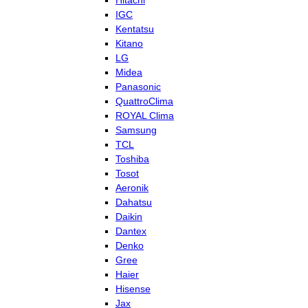
Hitachi
IGC
Kentatsu
Kitano
LG
Midea
Panasonic
QuattroClima
ROYAL Clima
Samsung
TCL
Toshiba
Tosot
Aeronik
Dahatsu
Daikin
Dantex
Denko
Gree
Haier
Hisense
Jax