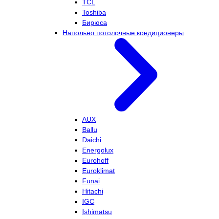
TCL
Toshiba
Бирюса
Напольно потолочные кондиционеры
AUX
Ballu
Daichi
Energolux
Eurohoff
Euroklimat
Funai
Hitachi
IGC
Ishimatsu