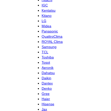
Hitachi
IGC
Kentatsu
Kitano
LG
Midea
Panasonic
QuattroClima
ROYAL Clima
Samsung
TCL
Toshiba
Tosot
Aeronik
Dahatsu
Daikin
Dantex
Denko
Gree
Haier
Hisense
Jax