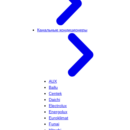
Канальные кондиционеры
AUX
Ballu
Centek
Daichi
Electrolux
Energolux
Euroklimat
Funai