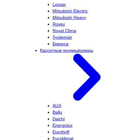
Lessar
Mitsubishi Electric
Mitsubishi Heavy
Rovex
Royal Clima
Systemair
Бирюса
Кассетные кондиционеры
AUX
Ballu
Daichi
Energolux
Eurohoff
Euroklimat