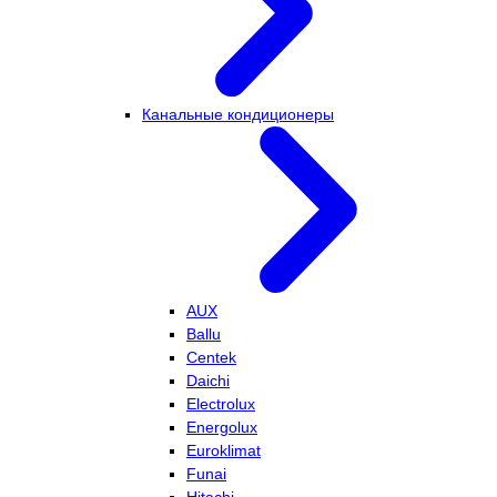
Канальные кондиционеры
AUX
Ballu
Centek
Daichi
Electrolux
Energolux
Euroklimat
Funai