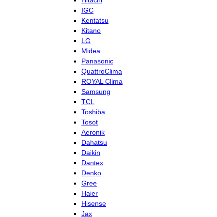
Hitachi
IGC
Kentatsu
Kitano
LG
Midea
Panasonic
QuattroClima
ROYAL Clima
Samsung
TCL
Toshiba
Tosot
Aeronik
Dahatsu
Daikin
Dantex
Denko
Gree
Haier
Hisense
Jax