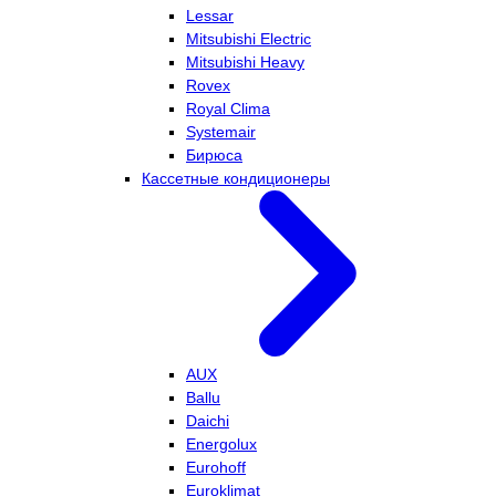
Lessar
Mitsubishi Electric
Mitsubishi Heavy
Rovex
Royal Clima
Systemair
Бирюса
Кассетные кондиционеры
AUX
Ballu
Daichi
Energolux
Eurohoff
Euroklimat