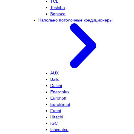
TCL
Toshiba
Бирюса
Напольно потолочные кондиционеры
AUX
Ballu
Daichi
Energolux
Eurohoff
Euroklimat
Funai
Hitachi
IGC
Ishimatsu